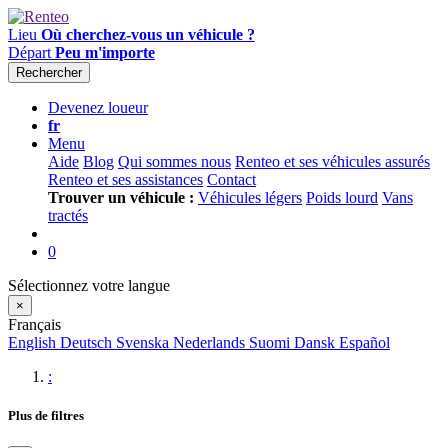
Lieu
Où cherchez-vous un véhicule ?
Départ
Peu m'importe
Rechercher
Devenez loueur
fr
Menu
Aide
Blog
Qui sommes nous
Renteo et ses véhicules assurés
Renteo et ses assistances
Contact
Trouver un véhicule :
Véhicules légers
Poids lourd
Vans
tractés
0
Sélectionnez votre langue
×
Français
English
Deutsch
Svenska
Nederlands
Suomi
Dansk
Español
:
Plus de filtres